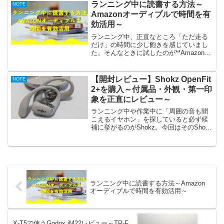
や」とふと、謎の焦燥感に駆られてウォ
ランニング中に読書する方法～
NOTE
ーキングを始めることになりました。
Amazonオーディブルで時間を有
効活用～
ランニング中、正直なところ「ただ走る
だけ」の時間に少し飽きを感じていまし
た。そんなときに試したのが**Amazonオ
ーディブルを使った“走りながら読書”**で
す。結果から言うとランニング時間の価
値が一段階上がりました。
【開封レビュー】Shokz OpenFit
NOTE
2+を購入～付属品・外観・第一印
象を正直にレビュー～
ランニング中や作業中に「周囲の音も聞
こえるイヤホン」を探していると必ず候
補に挙がるのがShokz。今回はそのShokz
から登場した 「OpenFit 2+」 を購入した
ので到着直後の開封レビューをお届けし
ます。
ランニング中に読書する方法～Amazon
オーディブルで時間を有効活用～
X-T5で使うGodox iM22レビュー～TR-F