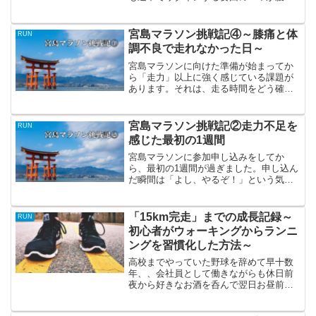
です。今回はそんなランニング中の腹痛
についてご紹介します。
宮島マラソン挑戦記④～膝痛と体
RUN
調不良で走れなかった日～
宮島マラソンに向けた準備が始まってか
ら「走力」以上に強く感じている課題が
あります。それは、走る時間をどう確保
するかという問題です。社会人として生
活している以上、時間は無限にあるわけ
ではないのですが。。第3話では、宮島マ
宮島マラソン挑戦記②走力不足を
RUN
ラソンに向けて練習したい気持ちと現実
感じた最初の1週間
の生活との間で揺れている今の正直な状
況を書いていきます。
宮島マラソンに参加申し込みをしてか
ら、最初の1週間が過ぎました。申し込ん
だ瞬間は「よし、やるぞ！」という気持
ちだったのにいざ走り始めてみると現実
は思っていたよりも厳しかった。今回
は、そんな最初の1週間の練習記録と、正
「15km完走」までの成長記録～
RUN
直に感じたことを書いていきます。
初心者がウォーキングからランニ
ングを習慣化した方法～
高校までやっていた野球を辞めて早十数
年、、会社員として働きながらも休日前
夜から好きなお酒を呑んで翌日お昼前に
起きてはボケーっと過ごす生活に「この
ままじゃいかん！おっさん化が進むだけ