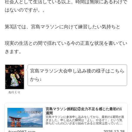
社会人として生活している以上、時間は無限にあるわけで
はないのですが。。
第3話では、宮島マラソンに向けて練習したい気持ちと
現実の生活との間で揺れている今の正直な状況を書いてい
きます。
宮島マラソン大会申し込み後の様子はこちら
から↓
ねりくり
宮島マラソン挑戦記②走力不足を感じた最初の1
週間
宮島マラソンに参加申し込みをしてから、最初の1週間が過
ぎました。申し込んだ瞬間は「よし、やるぞ！」という気
持ちだったのにいざ走り始めてみると現実は思っていたよ
りも厳しかった。今回は、そんな最初の1週間の練習記録
と、正直に感じたことを書いていきます。
2025.12.28
from0987.com